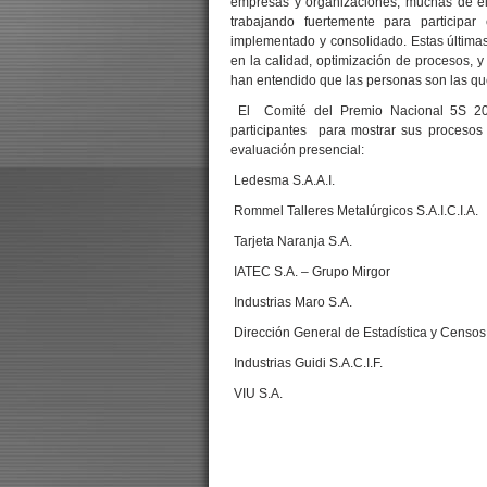
empresas y organizaciones, muchas de el
trabajando fuertemente para participa
implementado y consolidado. Estas última
en la calidad, optimización de procesos, 
han entendido que las personas son las qu
El Comité del Premio Nacional 5S 201
participantes para mostrar sus procesos
evaluación presencial:
Ledesma S.A.A.I.
Rommel Talleres Metalúrgicos S.A.I.C.I.A.
Tarjeta Naranja S.A.
IATEC S.A. – Grupo Mirgor
Industrias Maro S.A.
Dirección General de Estadística y Censo
Industrias Guidi S.A.C.I.F.
VIU S.A.