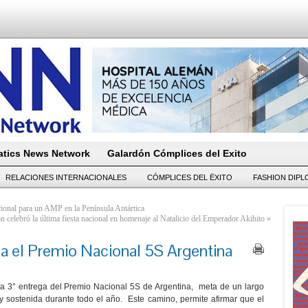
tics News Network
Galardón Cómplices del Exito
RELACIONES INTERNACIONALES
CÓMPLICES DEL ËXITO
FASHION DIP
cional para un AMP en la Península Antártica
 celebró la última fiesta nacional en homenaje al Natalicio del Emperador Akihito
»
ega el Premio Nacional 5S Argentina
ó la 3° entrega del Premio Nacional 5S de Argentina, meta de un largo
y sostenida durante todo el año. Este camino, permite afirmar que el