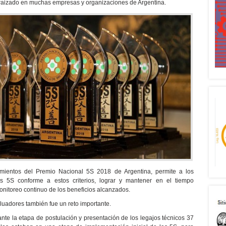
aizado en muchas empresas y organizaciones de Argentina.
imientos del Premio Nacional 5S 2018 de Argentina, permite a los
as 5S conforme a estos criterios, lograr y mantener en el tiempo
nitoreo continuo de los beneficios alcanzados.
luadores también fue un reto importante.
nte la etapa de postulación y presentación de los legajos técnicos 37