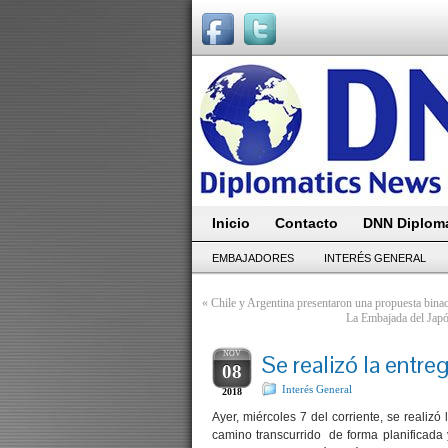
Inicio
Contacto
DNN Diploma
EMBAJADORES
INTERÉS GENERAL
«
Chile y Argentina presentaron una propuesta bina
La Embajada del Japón
NOV
Se realizó la entr
08
Interés General
2018
Ayer, miércoles 7 del corriente, se realiz
camino transcurrido de forma planificada 