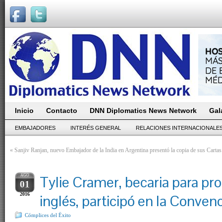
Inicio
Contacto
DNN Diplomatics News Network
Gal
EMBAJADORES
INTERÉS GENERAL
RELACIONES INTERNACIONALE
«
Sanjiv Ranjan, nuevo Embajador de la India en Argentina presentó la copia de sus Cartas
AGO
Tylie Cramer, becaria para p
01
2016
inglés, participó en la Conv
Cómplices del Ëxito