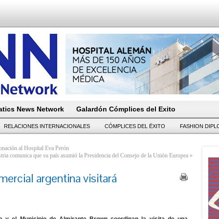
tics News Network
Galardón Cómplices del Exito
RELACIONES INTERNACIONALES
CÓMPLICES DEL ËXITO
FASHION DIP
onación al Hospital Eva Perón
tria comunica que su país asumió la Presidencia del Consejo de la Unión Europea
»
ercial argentina visitará