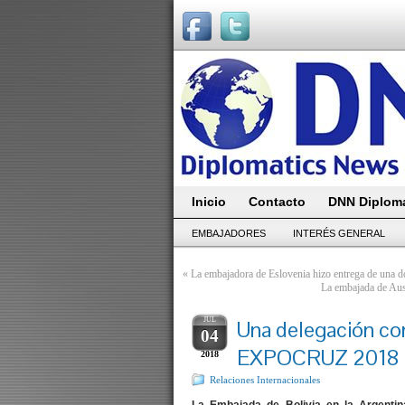
Inicio
Contacto
DNN Diploma
EMBAJADORES
INTERÉS GENERAL
«
La embajadora de Eslovenia hizo entrega de una d
La embajada de Aus
JUL
Una delegación com
04
EXPOCRUZ 2018
2018
Relaciones Internacionales