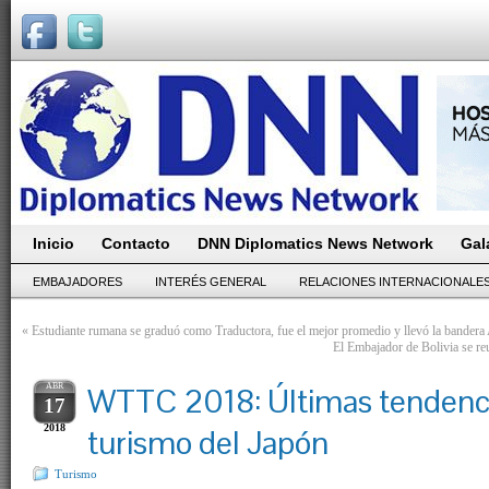
Inicio
Contacto
DNN Diplomatics News Network
Gal
EMBAJADORES
INTERÉS GENERAL
RELACIONES INTERNACIONALE
«
Estudiante rumana se graduó como Traductora, fue el mejor promedio y llevó la bandera
El Embajador de Bolivia se r
ABR
WTTC 2018: Últimas tendenci
17
2018
turismo del Japón
Turismo