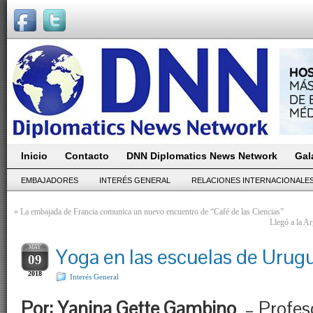
Inicio
Contacto
DNN Diplomatics News Network
Gal
EMBAJADORES
INTERÉS GENERAL
RELACIONES INTERNACIONALE
«
La embajada de Francia comunica un nuevo encuentro de “Café de las Ciencias”
Llegó a la A
MAY
Yoga en las escuelas de Urug
09
2018
Interés General
Por: Yanina Gette Gambino
– Profes