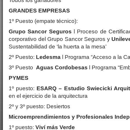
Todos los ganadores
GRANDES EMPRESAS
1º Puesto (empate técnico):
Grupo Sancor Seguros
l Proceso de Certifica
corporativo del Grupo Sancor Seguros y
Unilev
Sustentabilidad de ‘la huerta a la mesa’
2º Puesto:
Ledesma
l Programa “Acceso a la Ca
3º Puesto
Aguas Cordobesas
l Programa “Em
PYMES
1º puesto:
ESARQ – Estudio Swiecicki Arqui
en el ejercicio de la arquitectura
2º y 3º puesto: Desiertos
Microemprendimientos y Profesionales In
1º puesto:
Viví más Verde