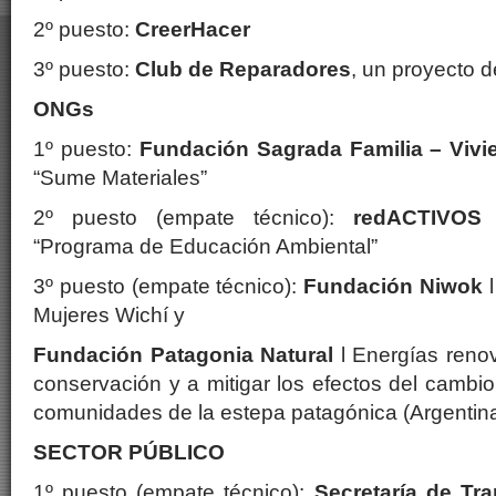
2º puesto:
CreerHacer
3º puesto:
Club de Reparadores
, un proyecto d
ONGs
1º puesto:
Fundación Sagrada Familia
– Vivi
“Sume Materiales”
2º puesto (empate técnico):
redACTIVOS
“Programa de Educación Ambiental”
3º puesto (empate técnico):
Fundación Niwok
l
Mujeres Wichí y
Fundación Patagonia Natural
l Energías reno
conservación y a mitigar los efectos del cambi
comunidades de la estepa patagónica (Argentin
SECTOR PÚBLICO
1º puesto (empate técnico):
Secretaría de Tra