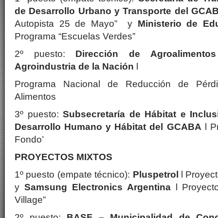
de Desarrollo Urbano y Transporte del GC
Autopista 25 de Mayo” y
Ministerio de E
Programa “Escuelas Verdes”
2º puesto:
Dirección de Agroalimentos
Agroindustria de la Nación
l
Programa Nacional de Reducción de Pérdi
Alimentos
3º puesto:
Subsecretaría de Hábitat e Inclus
Desarrollo Humano y Hábitat del GCABA
l P
Fondo’
PROYECTOS MIXTOS
1º puesto (empate técnico):
Pluspetrol
l Proyec
y
Samsung Electronics Argentina
l Proyect
Village”
2º puesto:
BASF – Municipalidad de Conc