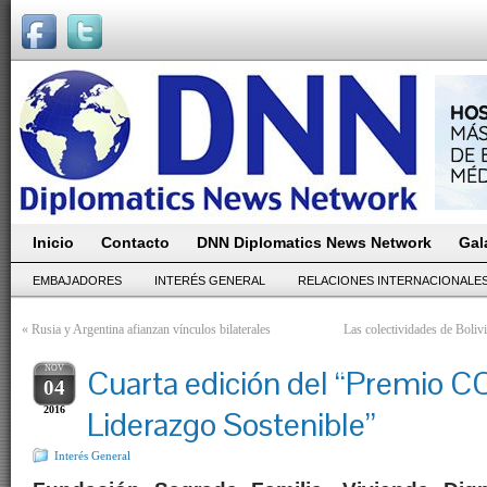
Inicio
Contacto
DNN Diplomatics News Network
Gal
EMBAJADORES
INTERÉS GENERAL
RELACIONES INTERNACIONALE
«
Rusia y Argentina afianzan vínculos bilaterales
Las colectividades de Boliv
NOV
Cuarta edición del “Premio C
04
2016
Liderazgo Sostenible”
Interés General