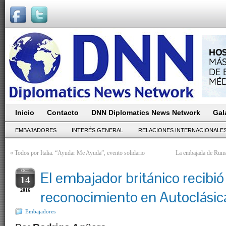
Inicio
Contacto
DNN Diplomatics News Network
Gal
EMBAJADORES
INTERÉS GENERAL
RELACIONES INTERNACIONALE
«
Todos por Italia. “Ayudar Me Ayuda”, evento solidario
La embajada de Ruman
OCT
El embajador británico recibió
14
2016
reconocimiento en Autoclásic
Embajadores