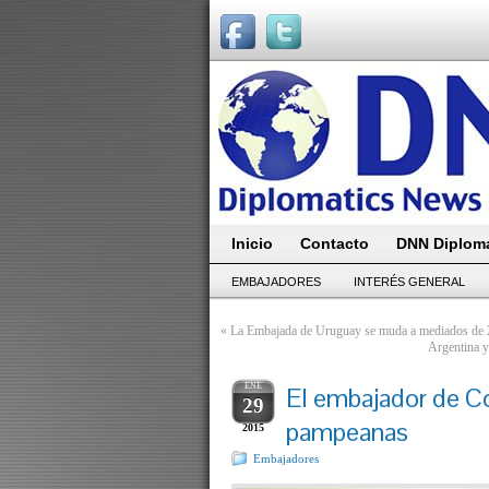
Inicio
Contacto
DNN Diploma
EMBAJADORES
INTERÉS GENERAL
«
La Embajada de Uruguay se muda a mediados de
Argentina y
ENE
El embajador de Co
29
pampeanas
2015
Embajadores