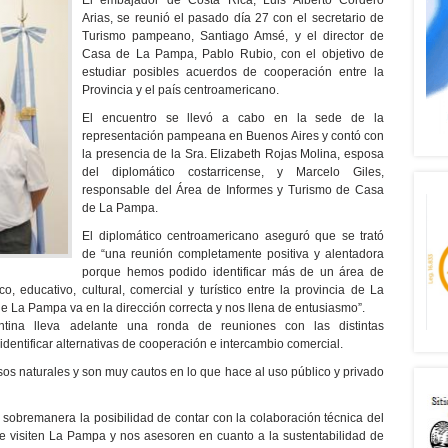
El embajador de Costa Rica, Luis Alberto Cordero
Arias, se reunió el pasado día 27 con el secretario de
Turismo pampeano, Santiago Amsé, y el director de
Casa de La Pampa, Pablo Rubio, con el objetivo de
estudiar posibles acuerdos de cooperación entre la
Provincia y el país centroamericano.
El encuentro se llevó a cabo en la sede de la
representación pampeana en Buenos Aires y contó con
la presencia de la Sra. Elizabeth Rojas Molina, esposa
del diplomático costarricense, y Marcelo Giles,
responsable del Área de Informes y Turismo de Casa
de La Pampa.
El diplomático centroamericano aseguró que se trató
de “una reunión completamente positiva y alentadora
porque hemos podido identificar más de un área de
o, educativo, cultural, comercial y turístico entre la provincia de La
de La Pampa va en la dirección correcta y nos llena de entusiasmo”.
ina lleva adelante una ronda de reuniones con las distintas
identificar alternativas de cooperación e intercambio comercial.
sos naturales y son muy cautos en lo que hace al uso público y privado
 sobremanera la posibilidad de contar con la colaboración técnica del
ue visiten La Pampa y nos asesoren en cuanto a la sustentabilidad de