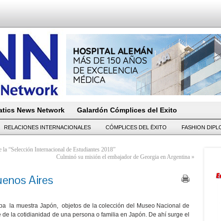
tics News Network
Galardón Cómplices del Exito
RELACIONES INTERNACIONALES
CÓMPLICES DEL ËXITO
FASHION DIP
 la “Selección Internacional de Estudiantes 2018”
Culminó su misión el embajador de Georgia en Argentina
»
uenos Aires
pa la muestra Japón, objetos de la colección del Museo Nacional de
 de la cotidianidad de una persona o familia en Japón. De ahí surge el