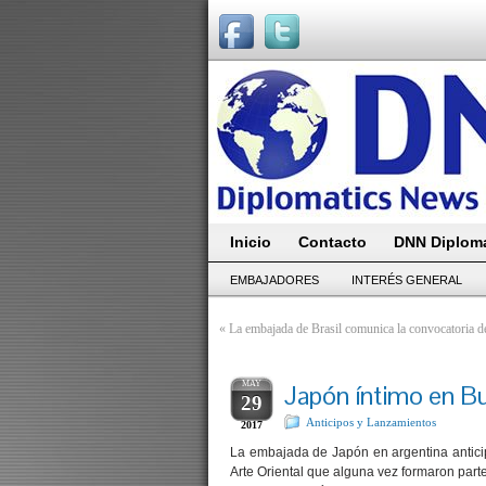
Inicio
Contacto
DNN Diploma
EMBAJADORES
INTERÉS GENERAL
«
La embajada de Brasil comunica la convocatoria de
MAY
Japón íntimo en B
29
Anticipos y Lanzamientos
2017
La embajada de Japón en argentina antici
Arte Oriental que alguna vez formaron parte