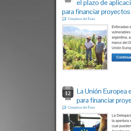
el plazo de aplica
2020
para financiar proyectos
Cómplices del Ëxito
Enfocadas e
vulnerables 
argentina, a
marco del D
Unión Euro
Continua
MAY
La Unión Europea e
12
para financiar proy
2020
Cómplices del Ëxito
La Delegaci
la apertura
cual pueden