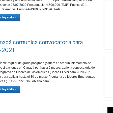
 estatales y autoridades locales Tipo: Subvención por acción
Ouvert » 15/07/2020 Presupuesto: 4,500,000 (EUR) Publicación:
 Referencia: EuropeAid/169021/DD/ACT/AR …
r leyendo »
nadá comunica convocatoria para
-2021
diante regular de grado/posgrado y querés hacer un intercambio de
nvestigaciones en Canadá por hasta 6 meses, abrió la convocatoria de
rograma de Líderes de las Américas (Becas ELAP) para 2020-2021,
o para aplicar hasta el 30 de marzo Programa de Líderes Emergentes
icas (ELAP) Concurso: Abierto para …
r leyendo »