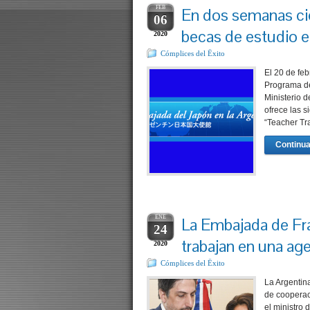
FEB
En dos semanas cier
06
becas de estudio 
2020
Cómplices del Ëxito
El 20 de fe
Programa de
Ministerio 
ofrece las
“Teacher Tr
Continua
ENE
La Embajada de Fra
24
trabajan en una ag
2020
Cómplices del Ëxito
La Argentina
de cooperac
el ministro 