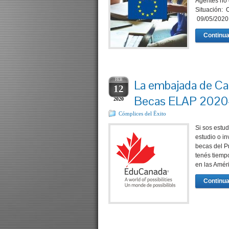
Agentes no
Situación: 
09/05/2020
Continua
FEB
La embajada de Ca
12
Becas ELAP 2020
2020
Cómplices del Ëxito
Si sos estu
estudio o i
becas del P
tenés tiemp
en las Amér
Continua