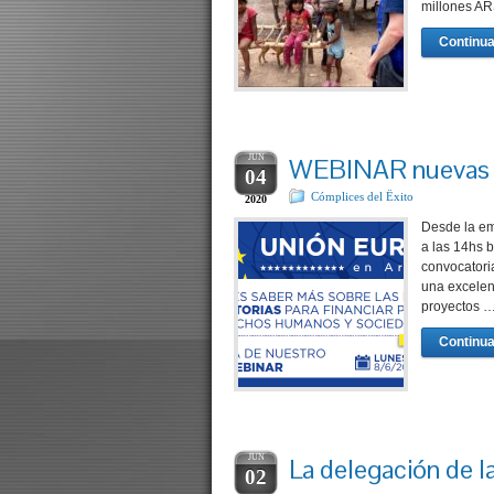
millones ARS
Continua
JUN
WEBINAR nuevas co
04
Cómplices del Ëxito
2020
Desde la em
a las 14hs 
convocatori
una excelen
proyectos 
Continua
JUN
La delegación de l
02