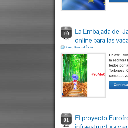
JUL
La Embajada del Ja
10
online para las vac
2020
Cómplices del Ëxito
En exclusiva
la escritor
leídos por 
Tortonese. 
como apoyo
Continua
JUL
El proyecto Eurofr
01
infraestructura y 
2020