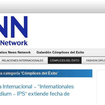
tics News Network
Galardón Cómplices del Exito
RELACIONES INTERNACIONALES
CÓMPLICES DEL ËXITO
FASHION DIP
la categoría
'Cómplices del Ëxito'
 Internacional – “Internationales
dium – IPS“ extiende fecha de