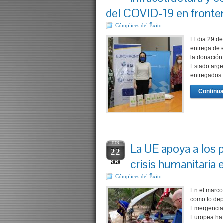
del COVID-19 en fronter
Cómplices del Ëxito
El dia 29 de
entrega de 
la donación 
Estado arge
entregados 
Continua
JUN
La UE apoya a los p
22
crisis humanitaria 
2020
Cómplices del Ëxito
En el marco 
como lo dep
Emergencia 
Europea ha 