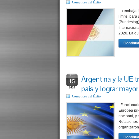
Cómplices del Ëxito
La embajada
límite para
(Bundestag)
Internacion
2020. La du
Continua
JUL
Argentina y la UE t
15
país y lograr mayor
2020
Cómplices del Ëxito
Funcionario
Europea prio
nacional, y 
Relaciones 
organizaro
Continua