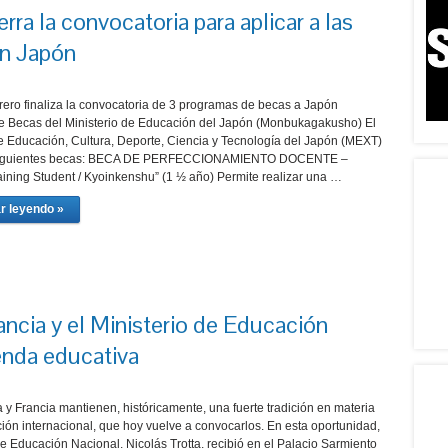
ra la convocatoria para aplicar a las
en Japón
brero finaliza la convocatoria de 3 programas de becas a Japón
 Becas del Ministerio de Educación del Japón (Monbukagakusho) El
de Educación, Cultura, Deporte, Ciencia y Tecnología del Japón (MEXT)
 siguientes becas: BECA DE PERFECCIONAMIENTO DOCENTE –
aining Student / Kyoinkenshu” (1 ½ año) Permite realizar una …
r leyendo »
ncia y el Ministerio de Educación
enda educativa
 y Francia mantienen, históricamente, una fuerte tradición en materia
ión internacional, que hoy vuelve a convocarlos. En esta oportunidad,
de Educación Nacional, Nicolás Trotta, recibió en el Palacio Sarmiento