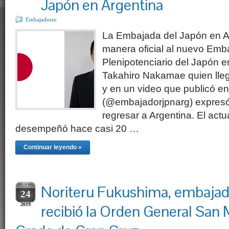
Japón en Argentina
Embajadores
La Embajada del Japón en A
manera oficial al nuevo Emba
Plenipotenciario del Japón e
Takahiro Nakamae quien lle
y en un video que publicó en
(@embajadorjpnarg) expresó
regresar a Argentina. El act
desempeñó hace casi 20 …
Continuar leyendo »
JUL
Noriteru Fukushima, embajado
24
2019
recibió la Orden General San M