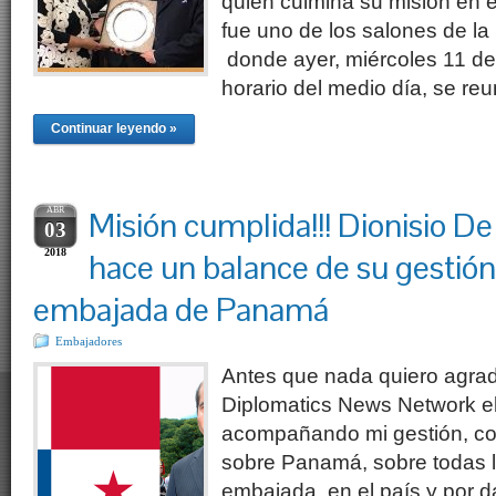
quien culmina su misión en e
fue uno de los salones de la
donde ayer, miércoles 11 del
horario del medio día, se re
Continuar leyendo »
ABR
Misión cumplida!!! Dionisio De
03
2018
hace un balance de su gestión 
embajada de Panamá
Embajadores
Antes que nada quiero agra
Diplomatics News Network el
acompañando mi gestión, c
sobre Panamá, sobre todas l
embajada en el país y por d