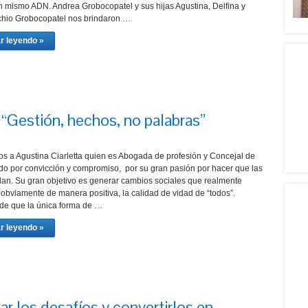
un mismo ADN. Andrea Grobocopatel y sus hijas Agustina, Delfina y
chio Grobocopatel nos brindaron …
r leyendo »
 “Gestión, hechos, no palabras”
os a Agustina Ciarletta quien es Abogada de profesión y Concejal de
o por convicción y compromiso, por su gran pasión por hacer que las
an. Su gran objetivo es generar cambios sociales que realmente
 obviamente de manera positiva, la calidad de vidad de “todos”.
de que la única forma de …
r leyendo »
ar los desafíos y convertirlos en