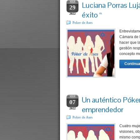
MAR
Luciana Porras Lujá
29
éxito “
2022
Poker de Ases
Entrevistamo
Cámara de I
hacer que l
gestión res
concepto mo
Continua
MAR
Un auténtico Póke
07
emprendedor
2022
Poker de Ases
Cuatro mujer
visiones, o
mismo compr