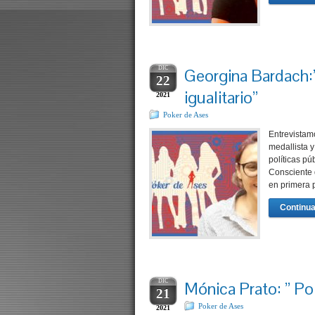
DIC
Georgina Bardach:”
22
igualitario”
2021
Poker de Ases
Entrevistam
medallista 
políticas pú
Consciente 
en primera 
Continua
DIC
Mónica Prato: ” Pol
21
Poker de Ases
2021