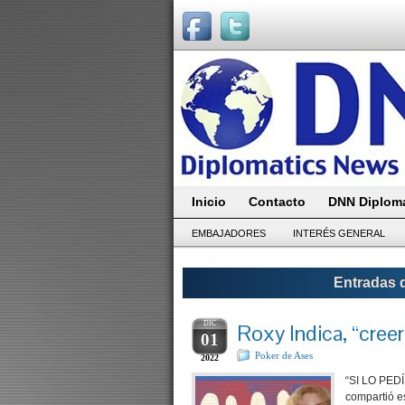
Inicio
Contacto
DNN Diploma
EMBAJADORES
INTERÉS GENERAL
Entradas d
DIC
Roxy Indica, “creer
01
Poker de Ases
2022
“SI LO PEDÍ
compartió es