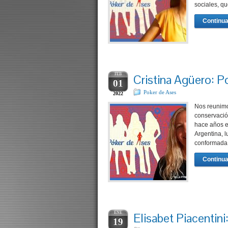
sociales, q
Continua
FEB
Cristina Agüero: P
01
Poker de Ases
2022
Nos reunimo
conservación
hace años e
Argentina, 
conformada 
Continua
ENE
Elisabet Piacentin
19