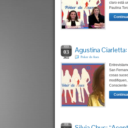
claro está 
Paulina Tor
Continua
MAR
Agustina Ciarletta:
03
Poker de Ases
2022
Entrevistam
San Fernand
cosas suced
modifiquen,
Consciente 
Continua
FEB
Silvia Chus: “Acept