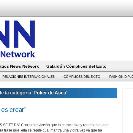
tics News Network
Galardón Cómplices del Exito
RELACIONES INTERNACIONALES
CÓMPLICES DEL ËXITO
FASHION DIP
e la categoría
'Poker de Ases'
 es crear”
S SE TE DA” Con la convicción que la caracteriza y representa, nos
a frase que ella se repite cual mantra una y otra vez ya que ha