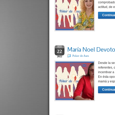
comprobado 
actitud, de
Continua
AGO
María Noel Devoto,
22
Poker de Ases
2022
Desde la se
referentes, 
incentivar a
En ésta opo
mamá y espo
Continua