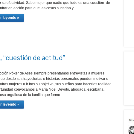
su efectividad. Sabe mejor que nadie que todo es una cuestión de
 entrar en acción para que las cosas sucedan y …
r leyendo »
 “cuestión de actitud”
cción Póker de Ases siempre presentamos entrevistas a mujeres
que desde sus trayectorias o historias personales pueden motivar e
 otras mujeres a ir tras su objetivo, sus sueños para hacerlos realidad.
rtunidad convocamos a María Noel Devoto, abogada, escribana,
sa orgullosa de la familia que formó …
r leyendo »