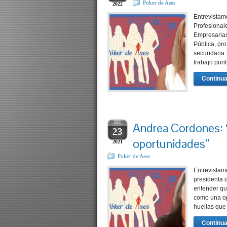
Poker de Ases
2022
Entrevistam
Profesionale
Empresarias
Pública, pr
secundaria.
trabajo pun
Continua
DIC
Andrea Cordones: “
23
oportunidades”
2021
Poker de Ases
Entrevistam
presidenta 
entender qu
como una op
huellas que
Continua