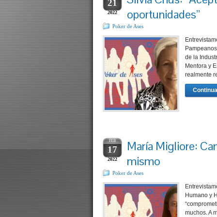
21
oportunidades”
2022
Poker de Ases
Entrevistamo
Pampeanos, 
de la Indus
Mentora y E
realmente r
Continua
FEB
María Migliore: C
17
mismo
2022
Poker de Ases
Entrevistamo
Humano y Há
“comprometi
muchos. A m