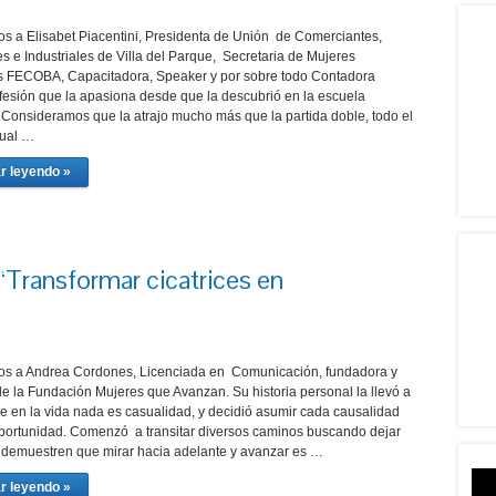
os a Elisabet Piacentini, Presidenta de Unión de Comerciantes,
s e Industriales de Villa del Parque, Secretaria de Mujeres
 FECOBA, Capacitadora, Speaker y por sobre todo Contadora
ofesión que la apasiona desde que la descubrió en la escuela
 Consideramos que la atrajo mucho más que la partida doble, todo el
tual …
r leyendo »
Transformar cicatrices en
os a Andrea Cordones, Licenciada en Comunicación, fundadora y
de la Fundación Mujeres que Avanzan. Su historia personal la llevó a
e en la vida nada es casualidad, y decidió asumir cada causalidad
ortunidad. Comenzó a transitar diversos caminos buscando dejar
 demuestren que mirar hacia adelante y avanzar es …
r leyendo »